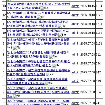
[부당이득반환] 상간 위자료 반환 청구 소송, 변호인
13
admin
2025.10.15
1134
조력으로 기각 판결 받아내
상간소송(피고) 상간녀피고, 부정행위 인정되었음에
12
admin
2025.09.18
1172
도 위자료 1/2 감액 성공
상간소송(원고) 상간소송 위자료 미지급한 채무자
11
admin
2025.09.18
1211
상대로 채무불이행자명부 인용 결정 성공
상간소송(피고) 항소심까지 진행된 상간소송, 피고
10
admin
2025.09.18
1182
대리해 최종 위자료 1,000만 원 감액 성공
[상간소송(원고)] 상대가 유부남임을 알면서도 불륜
9
관계 유지한 상간녀 상대로 손해배상금 2천만 원 받
admin
2025.07.08
1191
아내
[상간소송(원고)] 17년간 혼인 생활 파탄 낸 상간 피
8
admin
2025.07.08
712
고 상대로 위자료 1,500만 원 인정
[상간소송(원고)] 유부남임을 알고도 동거까지 한 상
7
admin
2025.07.08
694
간녀 상대로 위자료 2,500만 원 인정
[상간소송(피고)] 원고 주장의 부당성을 입증하여 위
6
admin
2025.07.08
747
자료 2,000만 원 감액 이끌어내
[상간소송(피고)] 상간녀피고, 원고의 과장된 진술
5
admin
2025.07.08
693
반박하며 위자료 2/3 감액 성공
[상간소송(피고)] 상간 피고 의뢰인 대리하여 혼인
»
파탄 원인이 아님을 입증해 위자료 3,500만 원 감액
admin
2025.07.08
654
성공
[상간소송(피고)] 뒤늦게 유부남임을 알고도 교제를
3
admin
2025.07.08
741