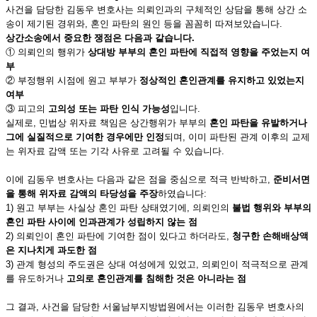
사건을 담당한 김동우 변호사는 의뢰인과의 구체적인 상담을 통해 상간 소
송이 제기된 경위와, 혼인 파탄의 원인 등을 꼼꼼히 따져보았습니다.
상간소송에서 중요한 쟁점은 다음과 같습니다.
① 의뢰인의 행위가
상대방 부부의 혼인 파탄에 직접적 영향을 주었는지 여
부
② 부정행위 시점에 원고 부부가
정상적인 혼인관계를 유지하고 있었는지
여부
③ 피고의
고의성 또는 파탄 인식 가능성
입니다.
실제로, 민법상 위자료 책임은 상간행위가 부부의
혼인 파탄을 유발하거나
그에 실질적으로 기여한 경우에만 인정
되며, 이미 파탄된 관계 이후의 교제
는 위자료 감액 또는 기각 사유로 고려될 수 있습니다.
이에 김동우 변호사는 다음과 같은 점을 중심으로 적극 반박하고,
준비서면
을 통해 위자료 감액의 타당성을 주장
하였습니다:
1) 원고 부부는 사실상 혼인 파탄 상태였기에, 의뢰인의
불법 행위와 부부의
혼인 파탄 사이에 인과관계가 성립하지 않는 점
2) 의뢰인이 혼인 파탄에 기여한 점이 있다고 하더라도,
청구한 손해배상액
은 지나치게 과도한 점
3) 관계 형성의 주도권은 상대 여성에게 있었고, 의뢰인이 적극적으로 관계
를 유도하거나
고의로 혼인관계를 침해한 것은 아니라는 점
그 결과, 사건을 담당한 서울남부지방법원에서는 이러한 김동우 변호사의