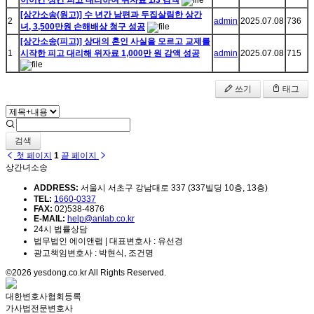
이어간 상간 피고 대리하여 위자료 1/3 감액
[상간소송(원고)] 수 년간 남편과 두집살림한 상간
2
admin
2025.07.08
736
녀, 3,500만원 손해배상 청구 성공
[상간소송(피고)] 상대의 혼인 사실을 모르고 교제를
1
시작한 피고 대리해 위자료 1,000만 원 감액 성공
admin
2025.07.08
715
쓰기
태그
검색
첫 페이지
1
끝 페이지
상간녀소송
ADDRESS:
서울시 서초구 강남대로 337 (337빌딩 10층, 13층)
TEL:
1660-0337
FAX:
02)538-4876
E-MAIL:
help@anlab.co.kr
24시 법률상담
법무법인 에이앤랩 | 대표변호사 : 유선경
광고책임변호사 : 박현식, 조건명
©2026 yesdong.co.kr All Rights Reserved.
대한변호사협회등록
가사법전문변호사