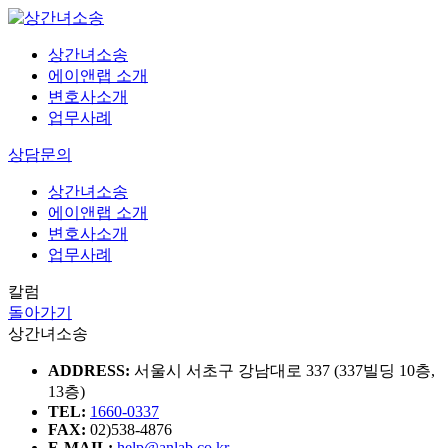
상간녀소송
에이앤랩 소개
변호사소개
업무사례
상담문의
상간녀소송
에이앤랩 소개
변호사소개
업무사례
칼럼
돌아가기
상간녀소송
ADDRESS:
서울시 서초구 강남대로 337 (337빌딩 10층,
13층)
TEL:
1660-0337
FAX:
02)538-4876
E-MAIL:
help@anlab.co.kr