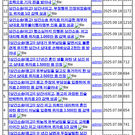
조력으로 기각 판결 받아내
상간소송(피고) 상간녀피고, 부정행위 인정되었음에
12
admin
2025.09.18
1172
도 위자료 1/2 감액 성공
상간소송(원고) 상간소송 위자료 미지급한 채무자
11
admin
2025.09.18
1210
상대로 채무불이행자명부 인용 결정 성공
상간소송(피고) 항소심까지 진행된 상간소송, 피고
10
admin
2025.09.18
1182
대리해 최종 위자료 1,000만 원 감액 성공
[상간소송(원고)] 상대가 유부남임을 알면서도 불륜
9
관계 유지한 상간녀 상대로 손해배상금 2천만 원 받
admin
2025.07.08
1191
아내
[상간소송(원고)] 17년간 혼인 생활 파탄 낸 상간 피
8
admin
2025.07.08
712
고 상대로 위자료 1,500만 원 인정
[상간소송(원고)] 유부남임을 알고도 동거까지 한 상
7
admin
2025.07.08
694
간녀 상대로 위자료 2,500만 원 인정
[상간소송(피고)] 원고 주장의 부당성을 입증하여 위
6
admin
2025.07.08
747
자료 2,000만 원 감액 이끌어내
[상간소송(피고)] 상간녀피고, 원고의 과장된 진술
5
admin
2025.07.08
693
반박하며 위자료 2/3 감액 성공
[상간소송(피고)] 상간 피고 의뢰인 대리하여 혼인
4
파탄 원인이 아님을 입증해 위자료 3,500만 원 감액
admin
2025.07.08
654
성공
[상간소송(피고)] 뒤늦게 유부남임을 알고도 교제를
3
admin
2025.07.08
741
이어간 상간 피고 대리하여 위자료 1/3 감액
[상간소송(원고)] 수 년간 남편과 두집살림한 상간