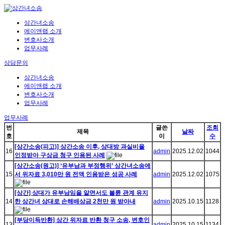
상간녀소송
에이앤랩 소개
변호사소개
업무사례
상담문의
상간녀소송
에이앤랩 소개
변호사소개
업무사례
업무사례
번
글쓴
조회
제목
날짜
호
이
수
[상간소송(피고)] 상간소송 이후, 상대방 과실비율
16
admin
2025.12.02
1044
인정받아 구상금 청구 인용된 사례
[상간소송(원고)] ‘유부남과 부정행위’ 상간녀소송에
15
서 위자료 3,010만 원 전액 인용받은 성공 사례
admin
2025.12.02
1075
[상간] 상대가 유부남임을 알면서도 불륜 관계 유지
14
한 상간녀 상대로 손해배상금 2천만 원 받아내
admin
2025.10.15
1128
[부당이득반환] 상간 위자료 반환 청구 소송, 변호인
13
admin
2025.10.15
1134