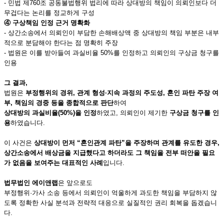
- 민법 제760조 공동불법행위 법리에 따라 상대방의 책임이 의뢰인보다 더
무겁다는 논리를 정교하게 구성
④
구상책임 인정 근거 명확화
- 상간소송에서 의뢰인이 부담한 손해배상액 중 상대방의 책임 부분은 내부
적으로 분담해야 한다는 점 명확히 주장
- 법원은 이를 받아들여 과실비율 50%를 인정하고 의뢰인의 구상금 청구를
인용
그 결과,
법원은
부정행위의 경위, 관계 형성·지속 과정의 주도성, 혼인 파탄 주장 여
부, 책임의 경중 등을 종합적으로 판단
하여
상대방의 과실비율(50%)을 인정
하였고, 의뢰인이 제기한
구상금 청구를 인
용
하였습니다.
이 사건은
상대방이 먼저 “혼인관계 파탄”을 주장하며 관계를 유도한 경우,
상간소송에서 배상금을 지급했다고 하더라도 그 책임을 전부 떠안을 필요
가 없음을 보여주는 대표적인 사례
입니다.
법무법인 에이앤랩
은 앞으로도
부정행위·가사 소송 등에서 의뢰인이 억울하게 과도한 책임을 부담하지 않
도록 정확한 사실 분석과 전략적 대응으로 실질적인 권리 회복을 돕겠습니
다.