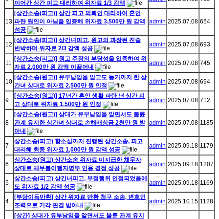
이어간 상간 피고 대리하여 위자료 1/3 감액
[상간소송(피고)] 상간 피고 의뢰인 대리하여 혼인
13
파탄 원인이 아님을 입증해 위자료 3,500만 원 감액
admin
2025.07.08
654
성공
[상간소송(피고)] 상간녀피고, 원고의 과장된 진술
12
admin
2025.07.08
693
반박하며 위자료 2/3 감액 성공
[상간소송(피고)] 원고 주장의 부당성을 입증하여 위
11
admin
2025.07.08
745
자료 2,000만 원 감액 이끌어내
[상간소송(원고)] 유부남임을 알고도 동거까지 한 상
10
admin
2025.07.08
694
간녀 상대로 위자료 2,500만 원 인정
[상간소송(원고)] 17년간 혼인 생활 파탄 낸 상간 피
9
admin
2025.07.08
712
고 상대로 위자료 1,500만 원 인정
[상간소송(원고)] 상대가 유부남임을 알면서도 불륜
8
관계 유지한 상간녀 상대로 손해배상금 2천만 원 받
admin
2025.07.08
1185
아내
상간소송(피고) 항소심까지 진행된 상간소송, 피고
7
admin
2025.09.18
1179
대리해 최종 위자료 1,000만 원 감액 성공
상간소송(원고) 상간소송 위자료 미지급한 채무자
6
admin
2025.09.18
1207
상대로 채무불이행자명부 인용 결정 성공
상간소송(피고) 상간녀피고, 부정행위 인정되었음에
5
admin
2025.09.18
1169
도 위자료 1/2 감액 성공
[부당이득반환] 상간 위자료 반환 청구 소송, 변호인
4
admin
2025.10.15
1128
조력으로 기각 판결 받아내
[상간] 상대가 유부남임을 알면서도 불륜 관계 유지