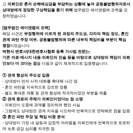
고
의뢰인은 혼자 손해배상금을 부담하는 상황에 놓여 공동불법행위자로서
상대방에게 정당한 구상책임을 묻기 위해
법무법인 에이앤랩에 조력을 요
청하였습니다.
[
법무법인 에이앤랩의 조력]
해당 사건은
부정행위에 이르게 된 과정의 주도성, 각자의 책임 정도, 혼인
관계 파탄 주장 여부, 공동불법행위에 따른 내부적 책임비율 부분이 핵심
쟁점
이었습니다.
박현식 변호사(대한변호사협회 등록 가사법 전문)
는
기존 자료·메시지 내용·의뢰인의 진술 등을 바탕으로 상대방의 책임이 의뢰
인보다 더 크다는 점
을 다음과 같이 체계적으로 입증했습니다.
①
관계 형성의 주도성 입증
- 상대방이 먼저 사적 대화를 확대해 나간 점
- 혼인 파탄을 지속적으로 강조한 정황
- 별도 휴대폰 개통 등 관계 형성에 적극적이었던 부분을 제출
②
관계 종료의 주체가 의뢰인이었다는 점 소명
- 의뢰인이 도중에 관계를 정리하려 했던 사실
- 그럼에도 상대방은 관계 지속을 시도하며 반복적으로 연락해온 점을 입증
③
혼인 파탄 주장 및 책임 비중 분석
- 상대방이 가정 내 갈등과 감정적 어려움을 의뢰인에게 반복적으로 토로하
며 보호·공감 심리를 자극한 점