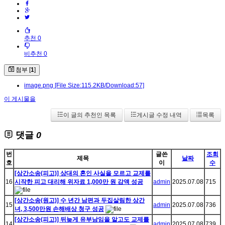
추천 0
비추천 0
첨부 [
1
]
image.png
[File Size:115.2KB/Download:57]
이 게시물을
이 글의 추천인 목록
게시글 수정 내역
목록
댓글
0
번
글쓴
조회
제목
날짜
호
이
수
[상간소송(피고)] 상대의 혼인 사실을 모르고 교제를
16
시작한 피고 대리해 위자료 1,000만 원 감액 성공
admin
2025.07.08
715
[상간소송(원고)] 수 년간 남편과 두집살림한 상간
15
admin
2025.07.08
736
녀, 3,500만원 손해배상 청구 성공
[상간소송(피고)] 뒤늦게 유부남임을 알고도 교제를
14
admin
2025.07.08
739