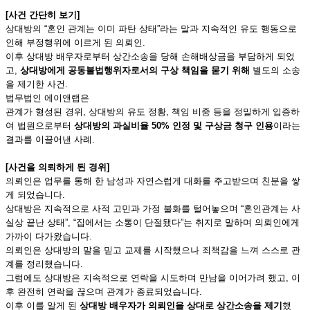
[
사건 간단히 보기]
상대방의 “혼인 관계는 이미 파탄 상태”라는 말과 지속적인 유도 행동으로
인해 부정행위에 이르게 된 의뢰인.
이후 상대방 배우자로부터 상간소송을 당해 손해배상금을 부담하게 되었
고,
상대방에게 공동불법행위자로서의 구상 책임을 묻기 위해
별도의 소송
을 제기한 사건.
법무법인 에이앤랩은
관계가 형성된 경위, 상대방의 유도 정황, 책임 비중 등을 정밀하게 입증하
여 법원으로부터
상대방의 과실비율 50% 인정 및 구상금 청구 인용
이라는
결과를 이끌어낸 사례.
[
사건을 의뢰하게 된 경위]
의뢰인은 업무를 통해 한 남성과 자연스럽게 대화를 주고받으며 친분을 쌓
게 되었습니다.
상대방은 지속적으로 사적 고민과 가정 불화를 털어놓으며 “혼인관계는 사
실상 끝난 상태”, “집에서는 소통이 단절됐다”는 취지로 말하며 의뢰인에게
가까이 다가왔습니다.
의뢰인은 상대방의 말을 믿고 교제를 시작했으나 죄책감을 느껴 스스로 관
계를 정리했습니다.
그럼에도 상대방은 지속적으로 연락을 시도하며 만남을 이어가려 했고, 이
후 완전히 연락을 끊으며 관계가 종료되었습니다.
이후 이를 알게 된
상대방 배우자가 의뢰인을 상대로 상간소송을 제기
했