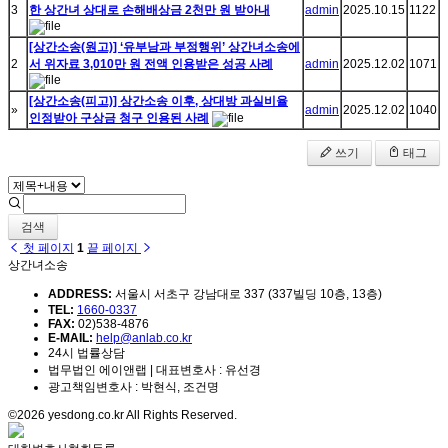
3
한 상간녀 상대로 손해배상금 2천만 원 받아내
admin
2025.10.15
1122
[상간소송(원고)] ‘유부남과 부정행위’ 상간녀소송에
2
서 위자료 3,010만 원 전액 인용받은 성공 사례
admin
2025.12.02
1071
[상간소송(피고)] 상간소송 이후, 상대방 과실비율
»
admin
2025.12.02
1040
인정받아 구상금 청구 인용된 사례
쓰기
태그
검색
첫 페이지
1
끝 페이지
상간녀소송
ADDRESS:
서울시 서초구 강남대로 337 (337빌딩 10층, 13층)
TEL:
1660-0337
FAX:
02)538-4876
E-MAIL:
help@anlab.co.kr
24시 법률상담
법무법인 에이앤랩 | 대표변호사 : 유선경
광고책임변호사 : 박현식, 조건명
©2026 yesdong.co.kr All Rights Reserved.