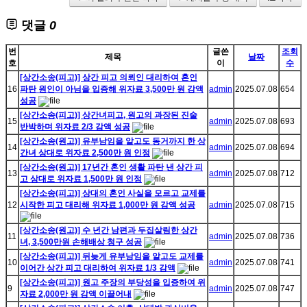
댓글
0
번
글쓴
조회
제목
날짜
호
이
수
[상간소송(피고)] 상간 피고 의뢰인 대리하여 혼인
16
파탄 원인이 아님을 입증해 위자료 3,500만 원 감액
admin
2025.07.08
654
성공
[상간소송(피고)] 상간녀피고, 원고의 과장된 진술
15
admin
2025.07.08
693
반박하며 위자료 2/3 감액 성공
[상간소송(원고)] 유부남임을 알고도 동거까지 한 상
14
admin
2025.07.08
694
간녀 상대로 위자료 2,500만 원 인정
[상간소송(원고)] 17년간 혼인 생활 파탄 낸 상간 피
13
admin
2025.07.08
712
고 상대로 위자료 1,500만 원 인정
[상간소송(피고)] 상대의 혼인 사실을 모르고 교제를
12
시작한 피고 대리해 위자료 1,000만 원 감액 성공
admin
2025.07.08
715
[상간소송(원고)] 수 년간 남편과 두집살림한 상간
11
admin
2025.07.08
736
녀, 3,500만원 손해배상 청구 성공
[상간소송(피고)] 뒤늦게 유부남임을 알고도 교제를
10
admin
2025.07.08
741
이어간 상간 피고 대리하여 위자료 1/3 감액
[상간소송(피고)] 원고 주장의 부당성을 입증하여 위
9
admin
2025.07.08
747
자료 2,000만 원 감액 이끌어내