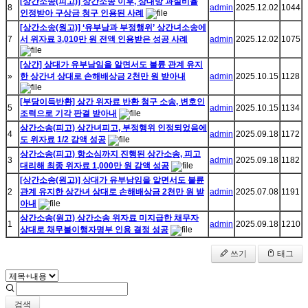
[상간소송(피고)] 상간소송 이후, 상대방 과실비율
8
admin
2025.12.02
1044
인정받아 구상금 청구 인용된 사례
[상간소송(원고)] ‘유부남과 부정행위’ 상간녀소송에
7
서 위자료 3,010만 원 전액 인용받은 성공 사례
admin
2025.12.02
1075
[상간] 상대가 유부남임을 알면서도 불륜 관계 유지
»
한 상간녀 상대로 손해배상금 2천만 원 받아내
admin
2025.10.15
1128
[부당이득반환] 상간 위자료 반환 청구 소송, 변호인
5
admin
2025.10.15
1134
조력으로 기각 판결 받아내
상간소송(피고) 상간녀피고, 부정행위 인정되었음에
4
admin
2025.09.18
1172
도 위자료 1/2 감액 성공
상간소송(피고) 항소심까지 진행된 상간소송, 피고
3
admin
2025.09.18
1182
대리해 최종 위자료 1,000만 원 감액 성공
[상간소송(원고)] 상대가 유부남임을 알면서도 불륜
2
관계 유지한 상간녀 상대로 손해배상금 2천만 원 받
admin
2025.07.08
1191
아내
상간소송(원고) 상간소송 위자료 미지급한 채무자
1
admin
2025.09.18
1210
상대로 채무불이행자명부 인용 결정 성공
쓰기
태그
검색